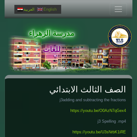
English
العربية
مدرسة الزهراء
للغات
الصف الثالث الابتدائي
j3adding and subtracting the fractions
https://youtu.be/O0AzN7qGex4
j3 Spelling .mp4
https://youtu.be/U3sNrbK1iRE