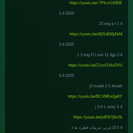
https://youtu.be/-TPb-xGA9DE
1-4-2020
J3 eng a l 1 4
https://youtu.be/dQSdDt6jAkM
2-4-2020
2-4 J.3 eng O.l unit 11.3gp
https://youtu.be/Z1zvO14zDVU
5-4-2020
j3 model 2 5 4math
https://youtu.be/BCVMEe2g4tY
j 3 A L story 5 4
https://youtu.be/ji4FB7j0vXk
J3 5 4عربى تدريبات قطرة ما ء